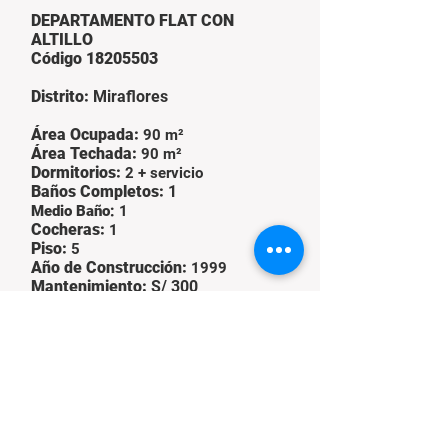
DEPARTAMENTO FLAT CON
ALTILLO
Código
18205503
Distrito:
Miraflores
Área Ocupada:
9
0 m²
Área Techada:
90 m²
Dormitorios:
2 + se
rvicio
Baños Compl
etos:
1
Medio Baño:
1
Cocheras:
1
Piso:
5
Año d
e Construcción:
1999
Mantenimiento:
S/ 300
Documentación.
Documentos en regla.
Venta: US$ 169,000
D
escripción del Departamento.
Venta de acogedor departamento en la